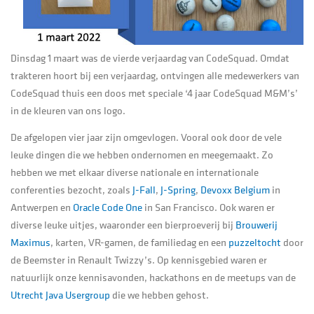
Dinsdag 1 maart was de vierde verjaardag van CodeSquad. Omdat
trakteren hoort bij een verjaardag, ontvingen alle medewerkers van
CodeSquad thuis een doos met speciale ‘4 jaar CodeSquad M&M’s’
in de kleuren van ons logo.
De afgelopen vier jaar zijn omgevlogen. Vooral ook door de vele
leuke dingen die we hebben ondernomen en meegemaakt. Zo
hebben we met elkaar diverse nationale en internationale
conferenties bezocht, zoals
J-Fall
,
J-Spring
,
Devoxx Belgium
in
Antwerpen en
Oracle Code One
in San Francisco. Ook waren er
diverse leuke uitjes, waaronder een bierproeverij bij
Brouwerij
Maximus
, karten, VR-gamen, de familiedag en een
puzzeltocht
door
de Beemster in Renault Twizzy’s. Op kennisgebied waren er
natuurlijk onze kennisavonden, hackathons en de meetups van de
Utrecht Java Usergroup
die we hebben gehost.