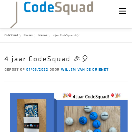
Ga
naar
Menu
de
inhoud
CodeSquad
Nieuws
Nieuws
4 jaar CodeSquad 🎉🎈
WERKEN BIJ
NIEUWS
BLOG
ADESSO
4 jaar CodeSquad 🎉🎈
GEPOST OP
01/03/2022
DOOR
WILLEM VAN DE GRIENDT