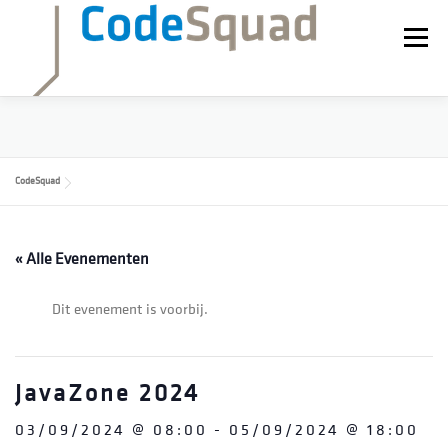
Ga
naar
Menu
de
inhoud
WERKEN BIJ
NIEUWS
BLOG
ADESSO
CodeSquad
« Alle Evenementen
Dit evenement is voorbij.
JavaZone 2024
03/09/2024 @ 08:00
-
05/09/2024 @ 18:00