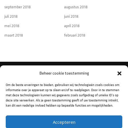
september 2018
augustus 2018
juli 2018
juni 2018
mei 2018
april 2018
maart 2018
februari 2018
Beheer cookie toestemming
VOLG ONS OP SOCIAL MEDIA
Om de beste ervaringen te bieden, gebruiken wij technologieën zoals cookies om
informatie over je apparaat op te slaan en/of te raadplegen. Door in te stemmen
met deze technologieën kunnen wij gegevens zoals surfgedrag of unieke ID's op
deze site verwerken. Als je geen toestemming geeft of uw toestemming intrekt,
kan dit een nadelige invloed hebben op bepaalde functies en mogelijkheden.
Accepteren