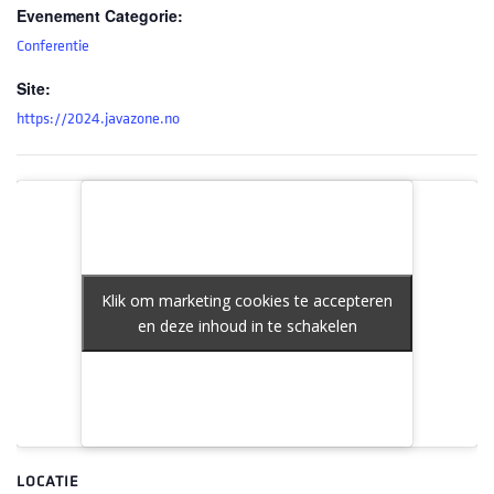
Evenement Categorie:
Conferentie
Site:
https://2024.javazone.no
Klik om marketing cookies te accepteren
Klik om marketing cookies te accepteren
en deze inhoud in te schakelen
en deze inhoud in te schakelen
LOCATIE