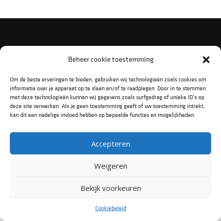
VOLG ONS OP SOCIAL MEDIA
Beheer cookie toestemming
Om de beste ervaringen te bieden, gebruiken wij technologieën zoals cookies om
informatie over je apparaat op te slaan en/of te raadplegen. Door in te stemmen
met deze technologieën kunnen wij gegevens zoals surfgedrag of unieke ID's op
deze site verwerken. Als je geen toestemming geeft of uw toestemming intrekt,
kan dit een nadelige invloed hebben op bepaalde functies en mogelijkheden.
CodeSquad is onderdeel van
adesso Nederland
.
Accepteren
Privacy Statement
Disclaimer
Copyright © 2022 CodeSquad
Weigeren
Bekijk voorkeuren
Cookiebeleid