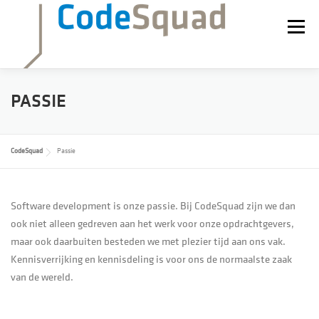
Ga
naar
Menu
de
inhoud
WERKEN BIJ
NIEUWS
BLOG
ADESSO
PASSIE
CodeSquad
Passie
Software development is onze passie. Bij CodeSquad zijn we dan
ook niet alleen gedreven aan het werk voor onze opdrachtgevers,
maar ook daarbuiten besteden we met plezier tijd aan ons vak.
Kennisverrijking en kennisdeling is voor ons de normaalste zaak
van de wereld.