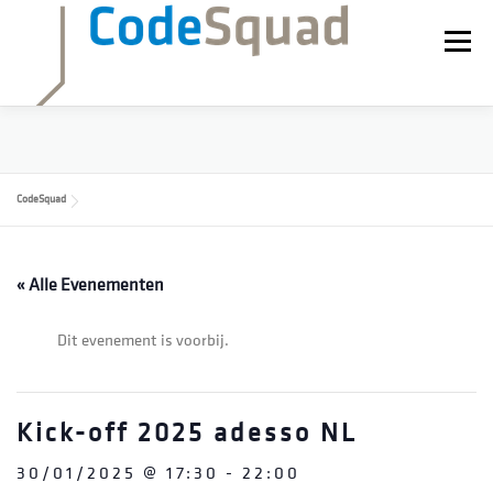
Ga
naar
Menu
de
inhoud
WERKEN BIJ
NIEUWS
BLOG
ADESSO
CodeSquad
« Alle Evenementen
Dit evenement is voorbij.
Kick-off 2025 adesso NL
30/01/2025 @ 17:30
-
22:00