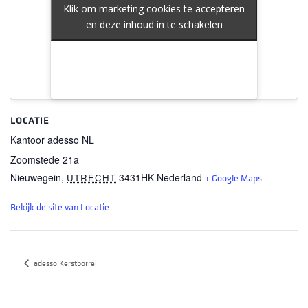
Klik om marketing cookies te accepteren
Klik om marketing cookies te accepteren
en deze inhoud in te schakelen
en deze inhoud in te schakelen
LOCATIE
Kantoor adesso NL
Zoomstede 21a
Nieuwegein
,
3431HK
Nederland
UTRECHT
+ Google Maps
Bekijk de site van Locatie
adesso Kerstborrel