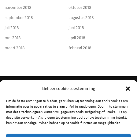
november 2018
oktober 2018
september 2018
augustus 2018
juli 2018
juni 2018
mei 2018
april 2018
maart 2018
februari 2018
Beheer cookie toestemming
VOLG ONS OP SOCIAL MEDIA
Om de beste ervaringen te bieden, gebruiken wij technologieën zoals cookies om
informatie over je apparaat op te slaan en/of te raadplegen. Door in te stemmen
met deze technologieën kunnen wij gegevens zoals surfgedrag of unieke ID's op
deze site verwerken. Als je geen toestemming geeft of uw toestemming intrekt,
kan dit een nadelige invloed hebben op bepaalde functies en mogelijkheden.